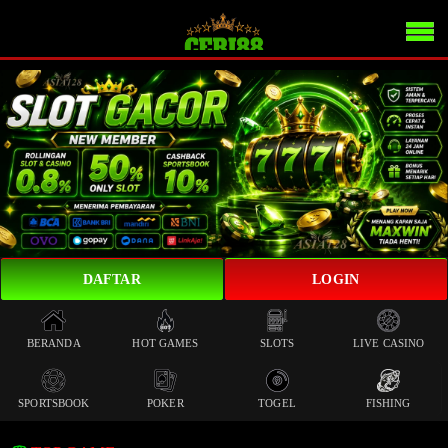
Tentang Kami
Author
Panduan Bermain
F.A.Q
DAFTAR
LOGIN
BERANDA
HOT GAMES
SLOTS
LIVE CASINO
SPORTSBOOK
POKER
TOGEL
FISHING