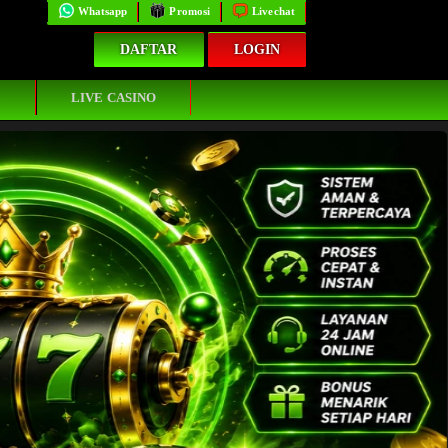
Whatsapp
Promosi
Livechat
DAFTAR
LOGIN
L
LIVE CASINO