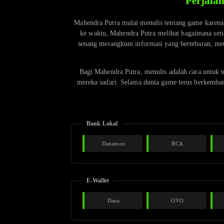
Perjala
Mahendra Putra mulai menulis tentang game karena 
ke waktu, Mahendra Putra melihat bagaimana set
senang merangkum informasi yang bertebaran, me
Bagi Mahendra Putra, menulis adalah cara untuk
mereka sadari. Selama dunia game terus berkemba
Bank Lokal
Danamon
BCA
E-Wallet
Dana
OVO