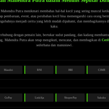
nan Mahendra Putra dalam Menulis Seputar Du
Mahendra Putra menikmati membahas hal-hal kecil yang sering muncul ketika 
iap pembaruan, event, atau perubahan kecil bisa memengaruhi cara orang ber
ngubahnya menjadi cerita yang lebih mudah dipahami, dan membagikannya 
kaku.
 terhubung dengan pemain lain, bertukar sudut pandang, dan kadang membant
ng, Mahendra Putra akan tetap mengikuti, mencatat, dan membagikan di
Ceri
sederhana dan manusiawi.
Mandiri
BNI
BRI
CIMB
GoPay
LinkAja
ShopeePay
Sakuku