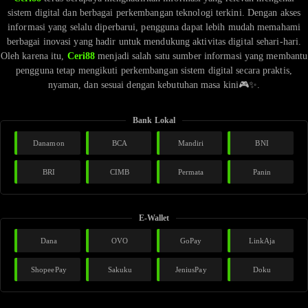
sistem digital dan berbagai perkembangan teknologi terkini. Dengan akses
informasi yang selalu diperbarui, pengguna dapat lebih mudah memahami
berbagai inovasi yang hadir untuk mendukung aktivitas digital sehari-hari.
Oleh karena itu,
Ceri88
menjadi salah satu sumber informasi yang membantu
pengguna tetap mengikuti perkembangan sistem digital secara praktis,
nyaman, dan sesuai dengan kebutuhan masa kini🎮✨.
Bank Lokal
Danamon
BCA
Mandiri
BNI
BRI
CIMB
Permata
Panin
E-Wallet
Dana
OVO
GoPay
LinkAja
ShopeePay
Sakuku
JeniusPay
Doku